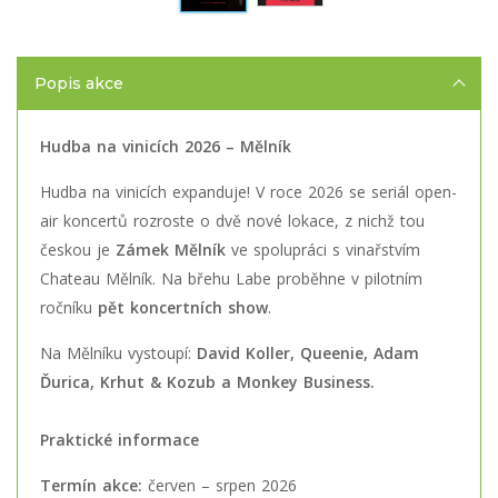
Popis akce
Hudba na vinicích 2026 – Mělník
Hudba na vinicích expanduje! V roce 2026 se seriál open-
air koncertů rozroste o dvě nové lokace, z nichž tou
českou je
Zámek Mělník
ve spolupráci s vinařstvím
Chateau Mělník. Na břehu Labe proběhne v pilotním
ročníku
pět koncertních show
.
Na Mělníku vystoupí:
David Koller, Queenie, Adam
Ďurica, Krhut & Kozub a Monkey Business.
Praktické informace
Termín akce:
červen – srpen 2026