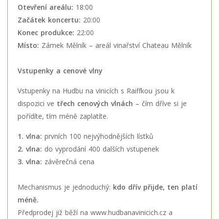
Otevření areálu:
18:00
Začátek koncertu:
20:00
Konec produkce:
22:00
Místo:
Zámek Mělník – areál vinařství Chateau Mělník
Vstupenky a cenové vlny
Vstupenky na Hudbu na vinicích s Raiffkou jsou k
dispozici ve
třech cenových vlnách
– čím dříve si je
pořídíte, tím méně zaplatíte.
1. vlna:
prvních 100 nejvýhodnějších lístků
2. vlna:
do vyprodání 400 dalších vstupenek
3. vlna:
závěrečná cena
Mechanismus je jednoduchý:
kdo dřív přijde, ten platí
méně.
Předprodej již běží na
www.hudbanavinicich.cz
a