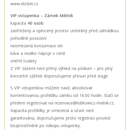
www.xticket.cz
.
VIP vstupenka – Zámek Mělník
kapacita
40 osob
zastřešený a oplocený prostor umístěný před zahrádkou
pohodlné posezení
neomezená konzumace vín
káva a nealko nápoje v ceně
vnitřní toalety
Z VIP zázemí není přímý výhled na pódium – pro plný
koncertní zážitek doporučujeme přesun před stage
S VIP vstupenkou můžete navíc absolvovat
komentovanou prohlídku zámku od 16.00 hodin. Stačí se
předem registrovat na rezervace@lobkowicz-melnik.cz .
Kapacita prohlídky je omezená a účast není
garantována, doporučujeme proto registraci provést
bezprostředně po nákupu vstupenky.