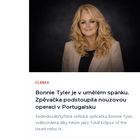
ČLÁNEK
Bonnie Tyler je v umělém spánku.
Zpěvačka podstoupila nouzovou
operaci v Portugalsku
Sedmdesátičtyřletá velšská zpěvačka Bonnie Tyler,
světoznámá díky hitům jako Total Eclipse of the
Heart nebo H…