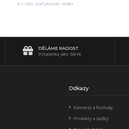
4. 5. 2026 · Josef Jalovecký · Hudba
DĚLÁME RADOST
Vstupenka jako dárek
Odkazy
Koncerty a festivaly
Produkty a služby