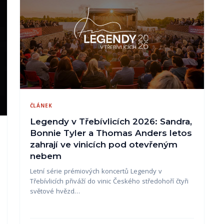
ČLÁNEK
Legendy v Třebívlicích 2026: Sandra,
Bonnie Tyler a Thomas Anders letos
zahrají ve vinicích pod otevřeným
nebem
Letní série prémiových koncertů Legendy v
Třebívlicích přiváží do vinic Českého středohoří čtyři
světové hvězd…