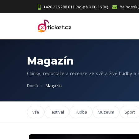
+420 226 288 011 (po-pá 9.00-16.00)
helpdesk@
Magazín
Články, reportáže a recenze ze světa živé hudby a k
Domů
Magazín
Vše
Festival
Hudba
Muzeum
Sport