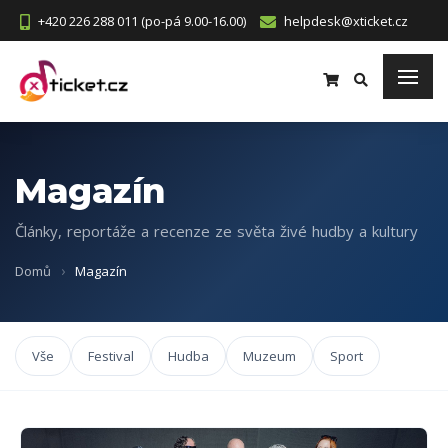
+420 226 288 011 (po-pá 9.00-16.00)
helpdesk@xticket.cz
Magazín
Články, reportáže a recenze ze světa živé hudby a kultury
Domů
Magazín
Vše
Festival
Hudba
Muzeum
Sport