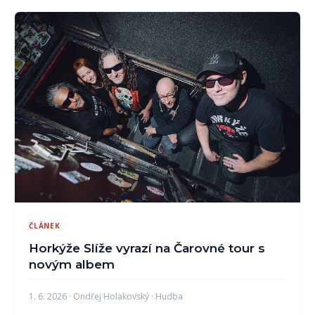
ČLÁNEK
Horkýže Slíže vyrazí na Čarovné tour s
novým albem
1. 6. 2026 · Ondřej Holakovský · Hudba