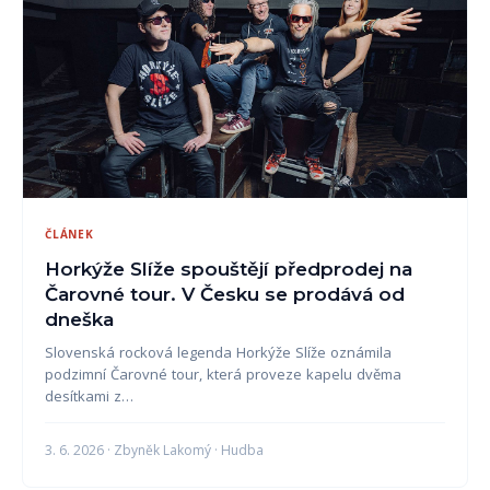
ČLÁNEK
Horkýže Slíže spouštějí předprodej na
Čarovné tour. V Česku se prodává od
dneška
Slovenská rocková legenda Horkýže Slíže oznámila
podzimní Čarovné tour, která proveze kapelu dvěma
desítkami z…
3. 6. 2026 · Zbyněk Lakomý · Hudba