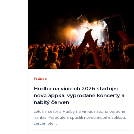
ČLÁNEK
Hudba na vinicích 2026 startuje:
nová appka, vyprodané koncerty a
nabitý červen
Letošní sezóna Hudby na vinicích začíná pořádně
nahlas. Pořadatelé spustili novou mobilní aplikaci,
červen ote…