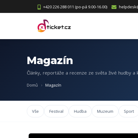
+420 226 288 011 (po-pá 9.00-16.00)
helpdesk@
Magazín
Články, reportáže a recenze ze světa živé hudby a k
Domů
Magazín
Vše
Festival
Hudba
Muzeum
Sport