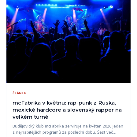
ČLÁNEK
mcFabrika v květnu: rap-punk z Ruska,
mexické hardcore a slovenský rapper na
velkém turné
Budějovický klub mcFabrika servíruje na květen 2026 jeden
z nejnabitějších programů za poslední dobu. Šest več…