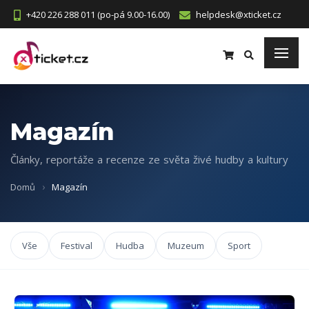
+420 226 288 011 (po-pá 9.00-16.00)
helpdesk@xticket.cz
Magazín
Články, reportáže a recenze ze světa živé hudby a kultury
Domů
Magazín
Vše
Festival
Hudba
Muzeum
Sport