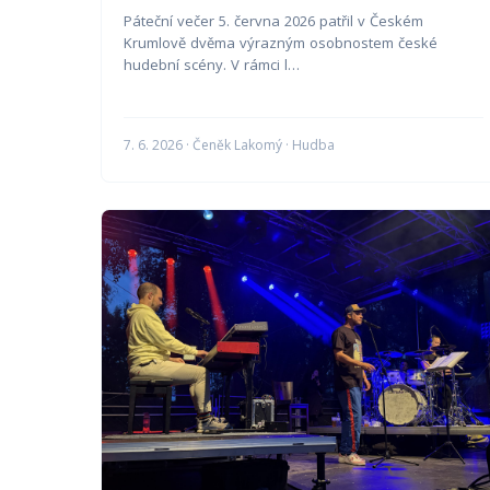
Páteční večer 5. června 2026 patřil v Českém
Krumlově dvěma výrazným osobnostem české
hudební scény. V rámci l…
7. 6. 2026 · Čeněk Lakomý · Hudba