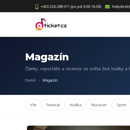
+420 226 288 011 (po-pá 9.00-16.00)
helpdesk@
Magazín
Články, reportáže a recenze ze světa živé hudby a k
Domů
Magazín
Vše
Festival
Hudba
Muzeum
Sport