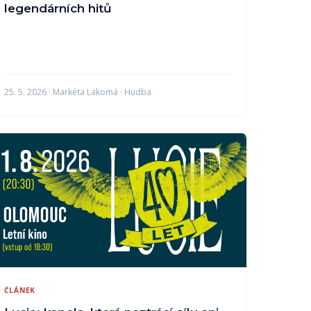
legendárních hitů
25. 5. 2026 · Markéta Lakomá · Hudba
ČLÁNEK