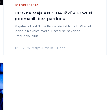
FOTOREPORTÁŽ
UDG na Majálesu: Havlíčkův Brod si
podmanili bez pardonu
Majáles v Havlíčkově Brodě přivítal letos UDG v roli
jedné z hlavních hvězd. Počasí se nakonec
umoudřilo, slun…
18. 5. 2026 · Matyáš Havelka · Hudba