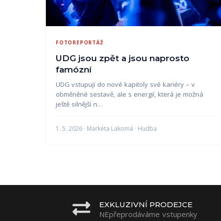
FOTOREPORTÁŽ
UDG jsou zpět a jsou naprosto
famózní
UDG vstupují do nové kapitoly své kariéry – v
obměněné sestavě, ale s energií, která je možná
ještě silnější n…
1. 5. 2026 · Markéta Lakomá · Hudba
EXKLUZIVNÍ PRODEJCE
NEpřeprodáváme vstupenky