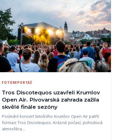
FOTOREPORTÁŽ
Tros Discotequos uzavřeli Krumlov
Open Air. Pivovarská zahrada zažila
skvělé finále sezóny
Poslední koncert letošního Krumlov Open Air patřil
formaci Tros Discotequos. Krásné počasí, pohodová
atmosféra…