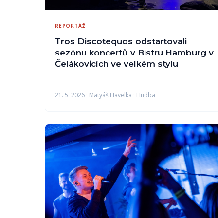
REPORTÁŽ
Tros Discotequos odstartovali
sezónu koncertů v Bistru Hamburg v
Čelákovicích ve velkém stylu
21. 5. 2026 · Matyáš Havelka · Hudba