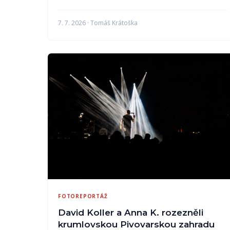
7. 7. 2026 · Tomáš Krátoška
FOTOREPORTÁŽ
David Koller a Anna K. rozezněli
krumlovskou Pivovarskou zahradu