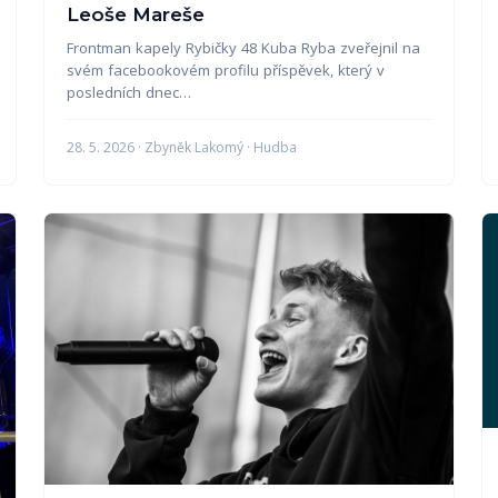
Leoše Mareše
Frontman kapely Rybičky 48 Kuba Ryba zveřejnil na
svém facebookovém profilu příspěvek, který v
posledních dnec…
28. 5. 2026 · Zbyněk Lakomý · Hudba