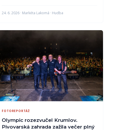
24. 6. 2026 · Markéta Lakomá · Hudba
FOTOREPORTÁŽ
Olympic rozezvučel Krumlov.
Pivovarská zahrada zažila večer plný