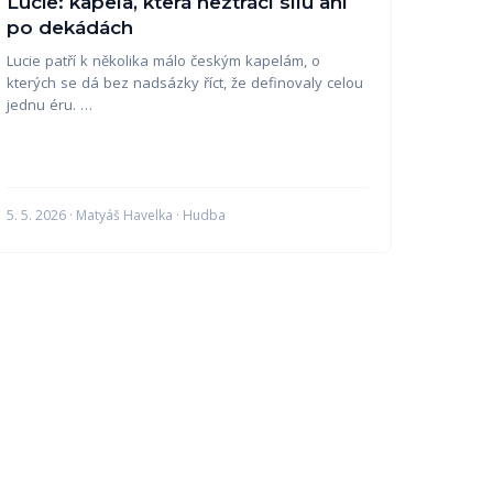
Lucie: kapela, která neztrácí sílu ani
po dekádách
Lucie patří k několika málo českým kapelám, o
kterých se dá bez nadsázky říct, že definovaly celou
jednu éru. …
5. 5. 2026 · Matyáš Havelka · Hudba