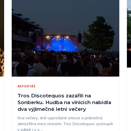
REPORTÁŽ
Tros Discotequos zazářili na
Sonberku. Hudba na vinicích nabídla
dva výjimečné letní večery
Dva večery, dvě vyprodané emoce a jedinečná
atmosféra mezi vinicemi. Tros Discotequos vystoupili
v pátek i v s…