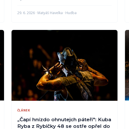
29. 6. 2026 · Matyáš Havelka · Hudba
ČLÁNEK
„Čapí hnízdo ohnutejch páteří": Kuba
Ryba z Rybičky 48 se ostře opřel do