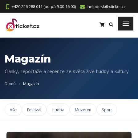
+420 226 288 011 (po-pá 9.00-16.00)
helpdesk@xticket.cz
Magazín
Články, reportáže a recenze ze světa živé hudby a kultury
Domů
Magazín
Vše
Festival
Hudba
Muzeum
Sport