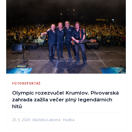
FOTOREPORTÁŽ
Olympic rozezvučel Krumlov. Pivovarská
zahrada zažila večer plný legendárních
hitů
25. 5. 2026 · Markéta Lakomá · Hudba