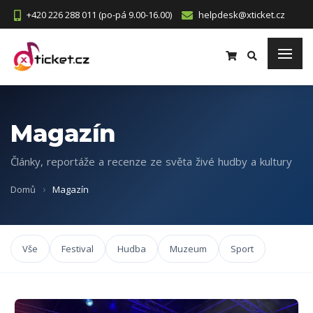
+420 226 288 011 (po-pá 9.00-16.00)
helpdesk@xticket.cz
Magazín
Články, reportáže a recenze ze světa živé hudby a kultury
Domů
Magazín
Vše
Festival
Hudba
Muzeum
Sport