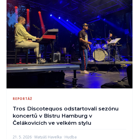
REPORTÁŽ
Tros Discotequos odstartovali sezónu
koncertů v Bistru Hamburg v
Čelákovicích ve velkém stylu
21. 5. 2026 · Matyáš Havelka · Hudba