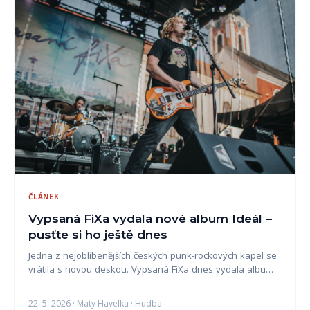
ČLÁNEK
Vypsaná FiXa vydala nové album Ideál –
pusťte si ho ještě dnes
Jedna z nejoblíbenějších českých punk-rockových kapel se
vrátila s novou deskou. Vypsaná FiXa dnes vydala albu…
22. 5. 2026 · Maty Havelka · Hudba