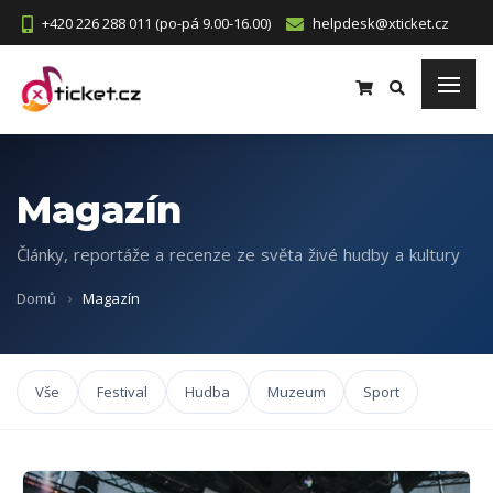
+420 226 288 011 (po-pá 9.00-16.00)
helpdesk@xticket.cz
Magazín
Články, reportáže a recenze ze světa živé hudby a kultury
Domů
Magazín
Vše
Festival
Hudba
Muzeum
Sport