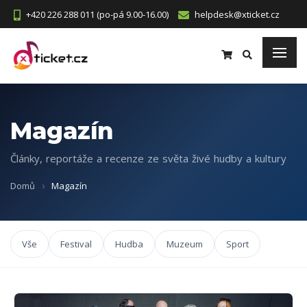
+420 226 288 011 (po-pá 9.00-16.00)
helpdesk@xticket.cz
Magazín
Články, reportáže a recenze ze světa živé hudby a kultury
Domů
Magazín
Vše
Festival
Hudba
Muzeum
Sport