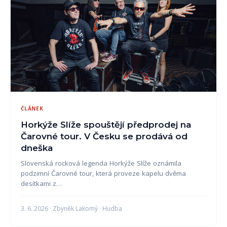
ČLÁNEK
Horkýže Slíže spouštějí předprodej na
Čarovné tour. V Česku se prodává od
dneška
Slovenská rocková legenda Horkýže Slíže oznámila
podzimní Čarovné tour, která proveze kapelu dvěma
desítkami z…
3. 6. 2026 · Zbyněk Lakomý · Hudba