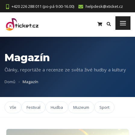
+420 226 288 011 (po-pá 9.00-16.00)
helpdesk@xticket.cz
Magazín
Články, reportáže a recenze ze světa živé hudby a kultury
Domů
Magazín
Vše
Festival
Hudba
Muzeum
Sport