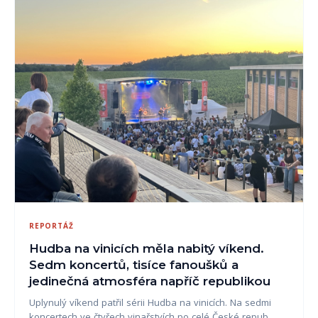
REPORTÁŽ
Hudba na vinicích měla nabitý víkend.
Sedm koncertů, tisíce fanoušků a
jedinečná atmosféra napříč republikou
Uplynulý víkend patřil sérii Hudba na vinicích. Na sedmi
koncertech ve čtyřech vinařstvích po celé České repub…