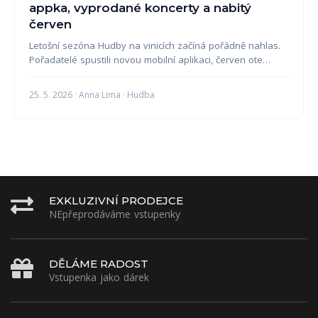
appka, vyprodané koncerty a nabitý
červen
Letošní sezóna Hudby na vinicích začíná pořádně nahlas.
Pořadatelé spustili novou mobilní aplikaci, červen ote…
25. 5. 2026 · Anna Lima · Hudba
EXKLUZIVNÍ PRODEJCE
NEpřeprodáváme vstupenky
DĚLÁME RADOST
Vstupenka jako dárek