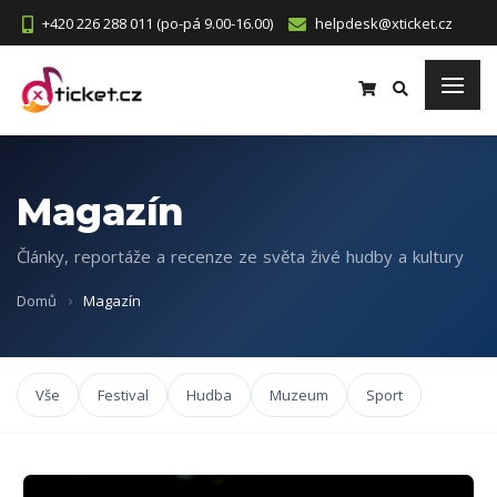
+420 226 288 011 (po-pá 9.00-16.00)
helpdesk@xticket.cz
Magazín
Články, reportáže a recenze ze světa živé hudby a kultury
Domů
Magazín
Vše
Festival
Hudba
Muzeum
Sport