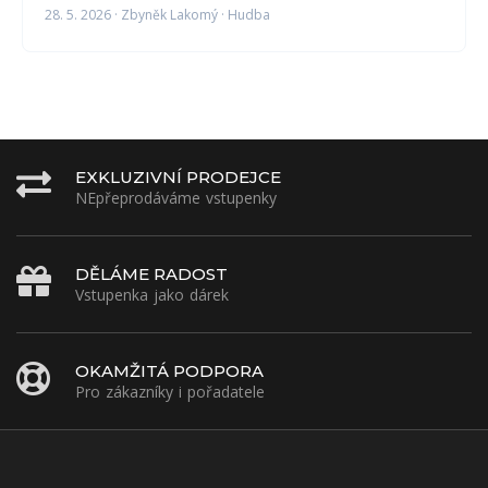
28. 5. 2026 · Zbyněk Lakomý · Hudba
EXKLUZIVNÍ PRODEJCE
NEpřeprodáváme vstupenky
DĚLÁME RADOST
Vstupenka jako dárek
OKAMŽITÁ PODPORA
Pro zákazníky i pořadatele