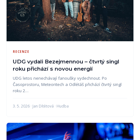
RECENZE
UDG vydali Bezejmennou – čtvrtý singl
roku přichází s novou energií
UDG letos nenechávají fanoušky vydechnout. Po
Časoprostoru, Meteoritech a Odlétáš přichází čtvrtý singl
roku 2…
3. 5. 2026 · Jan Dítětová · Hudba