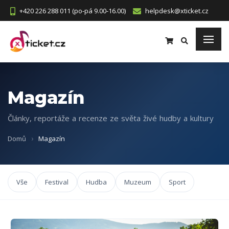
+420 226 288 011 (po-pá 9.00-16.00)
helpdesk@xticket.cz
Magazín
Články, reportáže a recenze ze světa živé hudby a kultury
Domů
Magazín
Vše
Festival
Hudba
Muzeum
Sport