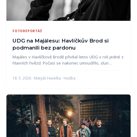
FOTOREPORTÁŽ
UDG na Majálesu: Havlíčkův Brod si
podmanili bez pardonu
Majáles v Havlíčkově Brodě přivítal letos UDG v roli jedné z
hlavních hvězd. Počasí se nakonec umoudřilo, slun…
18. 5. 2026 · Matyáš Havelka · Hudba