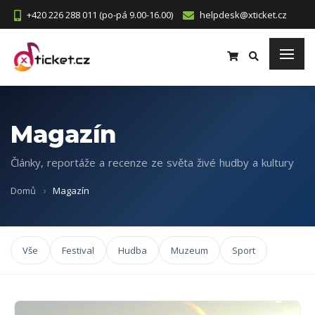
+420 226 288 011 (po-pá 9.00-16.00)
helpdesk@xticket.cz
Magazín
Články, reportáže a recenze ze světa živé hudby a kultury
Domů
Magazín
Vše
Festival
Hudba
Muzeum
Sport