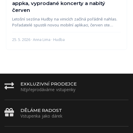
appka, vyprodané koncerty a nabitý
červen
Letošní sezóna Hudby na vinicích začíná pořádně nahlas.
Pořadatelé spustili novou mobilní aplikaci, červen ote…
25. 5. 2026 · Anna Lima · Hudba
EXKLUZIVNÍ PRODEJCE
NEpřeprodáváme vstupenky
DĚLÁME RADOST
Vstupenka jako dárek