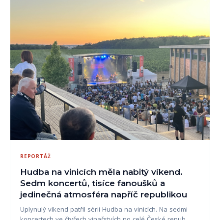
REPORTÁŽ
Hudba na vinicích měla nabitý víkend.
Sedm koncertů, tisíce fanoušků a
jedinečná atmosféra napříč republikou
Uplynulý víkend patřil sérii Hudba na vinicích. Na sedmi
koncertech ve čtyřech vinařstvích po celé České repub…