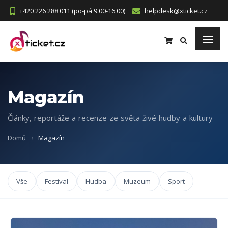
+420 226 288 011 (po-pá 9.00-16.00)
helpdesk@xticket.cz
Magazín
Články, reportáže a recenze ze světa živé hudby a kultury
Domů
Magazín
Vše
Festival
Hudba
Muzeum
Sport