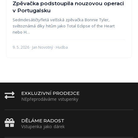
Zpěvačka podstoupila nouzovou operaci
v Portugalsku
Sedmdesátičtyřletá velšská zpěvačka Bonnie Tyler,
světoznámá díky hitům jako Total Eclipse of the Heart
nebo H…
9. 5. 2026 · Jan Novotný · Hudba
EXKLUZIVNÍ PRODEJCE
NEpřeprodáváme vstupenky
DĚLÁME RADOST
Vstupenka jako dárek