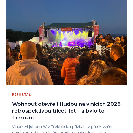
REPORTÁŽ
Wohnout otevřeli Hudbu na vinicích 2026
retrospektivou třiceti let – a bylo to
famózní
Vinařství Johann W v Třebívlicích přivítalo v pátek večer
první koncert letošní série Hudba na vinicích, a hne…