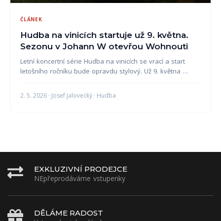
ČLÁNEK
Hudba na vinicích startuje už 9. května.
Sezonu v Johann W otevřou Wohnouti
Letní koncertní série Hudba na vinicích se vrací a start
letošního ročníku bude opravdu stylový. Už 9. května …
2. 5. 2026 · Josef Jalovecký · Hudba
EXKLUZIVNÍ PRODEJCE
NEpřeprodáváme vstupenky
DĚLÁME RADOST