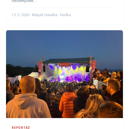
neodmyslite…
13. 5. 2026 · Matyáš Havelka · Hudba
REPORTÁŽ