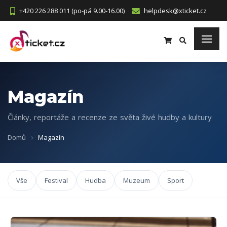
+420 226 288 011 (po-pá 9.00-16.00)
helpdesk@xticket.cz
Magazín
Články, reportáže a recenze ze světa živé hudby a kultury
Domů
Magazín
Vše
Festival
Hudba
Muzeum
Sport