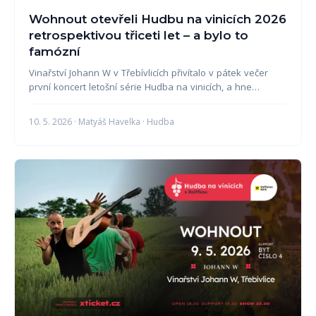
Wohnout otevřeli Hudbu na vinicích 2026
retrospektivou třiceti let – a bylo to
famózní
Vinařství Johann W v Třebívlicích přivítalo v pátek večer
první koncert letošní série Hudba na vinicích, a hne…
10. 5. 2026 · Matyáš Havelka · Hudba