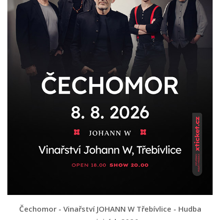
Čechomor - Vinařství JOHANN W Třebívlice - Hudba