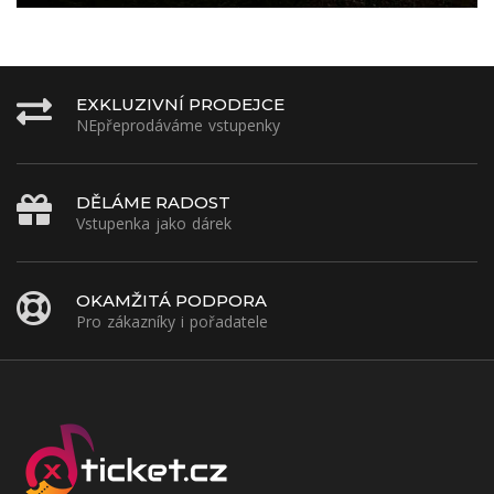
EXKLUZIVNÍ PRODEJCE
NEpřeprodáváme vstupenky
DĚLÁME RADOST
Vstupenka jako dárek
OKAMŽITÁ PODPORA
Pro zákazníky i pořadatele