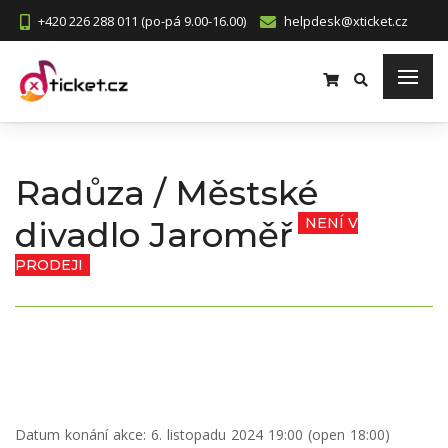
+420 226 288 011 (po-pá 9.00-16.00)
helpdesk@xticket.cz
Radůza / Městské
divadlo Jaroměř
NENÍ V
PRODEJI
Datum konání akce:
6. listopadu 2024 19:00 (open 18:00)