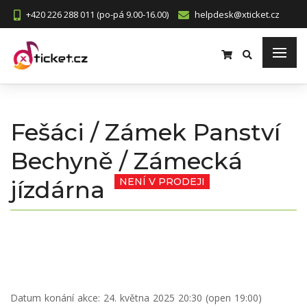
+420 226 288 011 (po-pá 9.00-16.00)
helpdesk@xticket.cz
Fešáci / Zámek Panství
Bechyně / Zámecká
jízdárna
NENÍ V PRODEJI
Datum konání akce:
24. května 2025 20:30 (open 19:00)