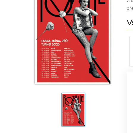
Ch
pře
V