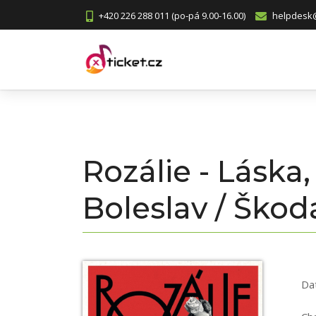
+420 226 288 011 (po-pá 9.00-16.00)
helpdesk@
Rozálie - Láska,
Boleslav / Šk
Da