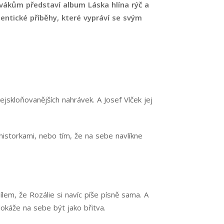
vákům představí album Láska hlína rýč a
entické příběhy, které vypráví se svým
jskloňovanějších nahrávek. A Josef Vlček jej
istorkami, nebo tím, že na sebe navlíkne
em, že Rozálie si navíc píše písně sama. A
dokáže na sebe být jako břitva.