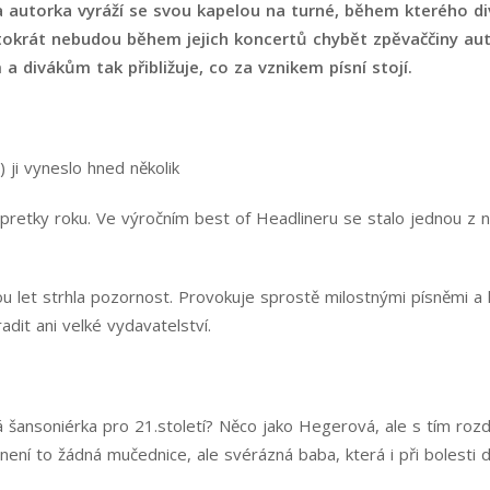
 autorka vyráží se svou kapelou na turné, během kterého di
ntokrát nebudou během jejich koncertů chybět zpěvaččiny aut
ivákům tak přibližuje, co za vznikem písní stojí.
) ji vyneslo hned několik
rpretky roku. Ve výročním best of Headlineru se stalo jednou z ne
let strhla pozornost. Provokuje sprostě milostnými písněmi a h
radit ani velké vydavatelství.
šansoniérka pro 21.století? Něco jako Hegerová, ale s tím rozdíl
 není to žádná mučednice, ale svérázná baba, která i při bolesti 