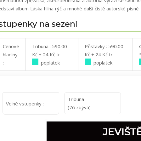
arismatická zpěvačka, akeordeonistka a autorka vyráží se svou 
dstaví album Láska hlína rýč a mnohé další čistě autorské písně.
stupenky na sezení
Cenové
Tribuna : 590.00
Přístavky : 590.00
hladiny
Kč + 24 Kč tr.
Kč + 24 Kč tr.
:
poplatek
poplatek
Tribuna
Volné vstupenky :
(76 zbývá)