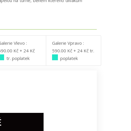
kapelou na turné, během kterého divákům
Galerie Vlevo :
Galerie Vpravo :
590.00 Kč + 24 Kč
590.00 Kč + 24 Kč tr.
tr. poplatek
poplatek