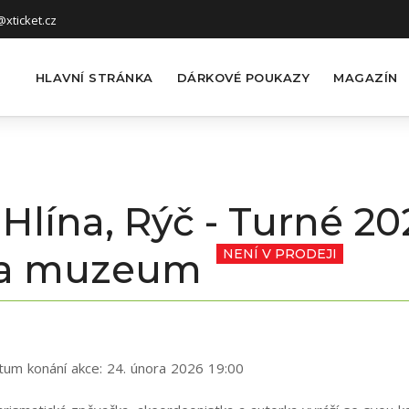
xticket.cz
HLAVNÍ STRÁNKA
DÁRKOVÉ POUKAZY
MAGAZÍN
 Hlína, Rýč - Turné 2
oda muzeum
NENÍ V PRODEJI
tum konání akce:
24. února 2026 19:00