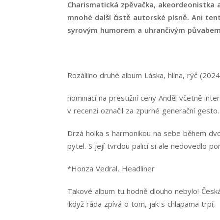
Charismatická zpěvačka, akeordeonistka a
mnohé další čistě autorské písně. Ani te
syrovým humorem a uhrančivým půvabem a d
Rozáliino druhé album Láska, hlína, rýč (2024
nominací na prestižní ceny Anděl včetně inte
v recenzi označil za zpurné generační gesto.
Drzá holka s harmonikou na sebe během dvou 
pytel. S její tvrdou palicí si ale nedovedlo po
*Honza Vedral, Headliner
Takové album tu hodně dlouho nebylo! Česká 
ikdyž ráda zpívá o tom, jak s chlapama trpí,