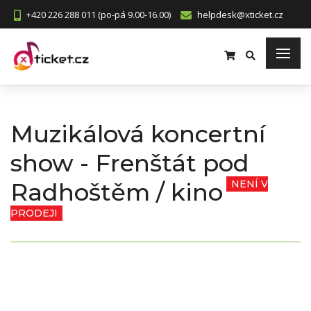
+420 226 288 011 (po-pá 9.00-16.00)
helpdesk@xticket.cz
Muzikálová koncertní
show - Frenštát pod
Radhoštěm / kino
NENÍ V
PRODEJI