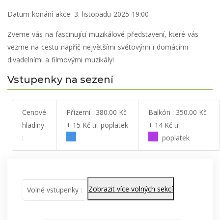
Datum konání akce:
3. listopadu 2025 19:00
Zveme vás na fascinující muzikálové představení, které vás
vezme na cestu napříč největšími světovými i domácími
divadelními a filmovými muzikály!
Vstupenky na sezení
Cenové
Přízemí : 380.00 Kč
Balkón : 350.00 Kč
hladiny
+ 15 Kč tr. poplatek
+ 14 Kč tr.
:
poplatek
Zobrazit více volných sekcí
Volné vstupenky :