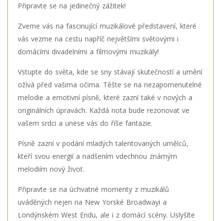
Připravte se na jedinečný zážitek!
Zveme vás na fascinující muzikálové představení, které
vás vezme na cestu napříč největšími světovými i
domácími divadelními a filmovými muzikály!
Vstupte do světa, kde se sny stávají skutečností a umění
ožívá před vašima očima. Těšte se na nezapomenutelné
melodie a emotivní písně, které zazní také v nových a
originálních úpravách. Každá nota bude rezonovat ve
vašem srdci a unese vás do říše fantazie.
Písně zazní v podání mladých talentovaných umělců,
kteří svou energií a nadšením vdechnou známým
melodiím nový život.
Připravte se na úchvatné momenty z muzikálů
uváděných nejen na New Yorské Broadwayi a
Londýnském West Endu, ale i z domácí scény. Uslyšíte