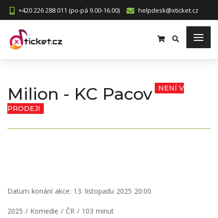
+420 226 288 011 (po-pá 9.00-16.00)
helpdesk@xticket.cz
Milion - KC Pacov
NENÍ V
PRODEJI
Datum konání akce:
13. listopadu 2025 20:00
2025 / Komedie / ČR / 103 minut