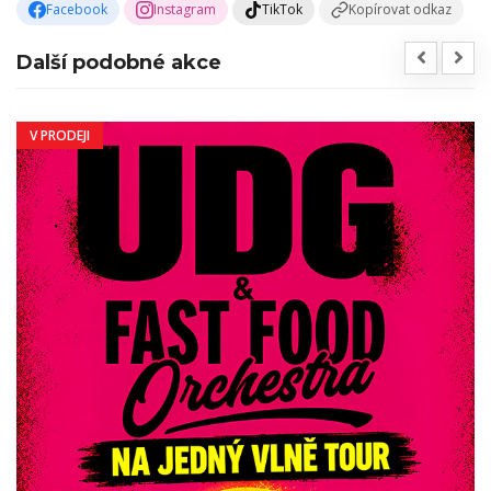
Facebook
Instagram
TikTok
Kopírovat odkaz
Další podobné akce
V PRODEJI