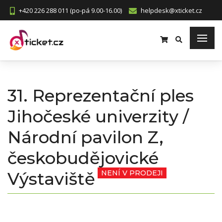
+420 226 288 011 (po-pá 9.00-16.00)
helpdesk@xticket.cz
31. Reprezentační ples
Jihočeské univerzity /
Národní pavilon Z,
českobudějovické
Výstaviště
NENÍ V PRODEJI