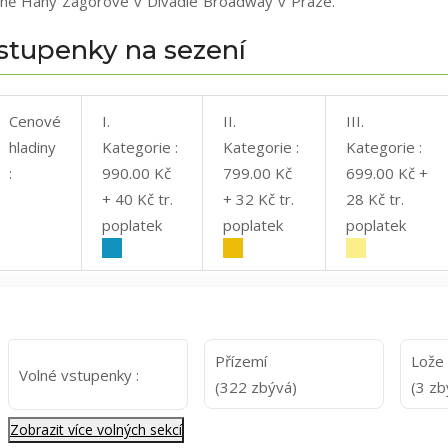
sně Hany Zagorové v Divadle Broadway v Praze.
stupenky na sezení
Cenové
I.
II.
III.
hladiny
Kategorie :
Kategorie :
Kategorie :
:
990.00 Kč
799.00 Kč
699.00 Kč +
+ 40 Kč tr.
+ 32 Kč tr.
28 Kč tr.
poplatek
poplatek
poplatek
Přízemí
Lože
Volné vstupenky :
(322 zbývá)
(3 zb
Zobrazit více volných sekcí