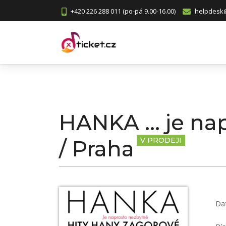
+420 226 288 011 (po-pá 9.00-16.00)
helpdesk@
HANKA ... je n
/ Praha
V PRODEJI
Da