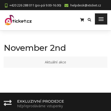
+420 226 288 011 (po-pá 9.00-16.00)
helpdesk@xticket.cz
November 2nd
Aktuální akce
EXKLUZIVNÍ PRODEJCE
NEpřeprodáváme vstupenky