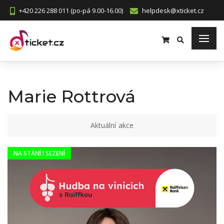
+420 226 288 011 (po-pá 9.00-16.00)
helpdesk@xticket.cz
Marie Rottrová
Aktuální akce
NA STÁNÍ I SEZENÍ