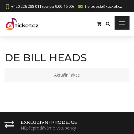
+420 226 288 011 (po-pá 9.00-16.00)
helpdesk@xticket.cz
DE BILL HEADS
Aktuální akce
EXKLUZIVNÍ PRODEJCE
NEpřeprodáváme vstupenky