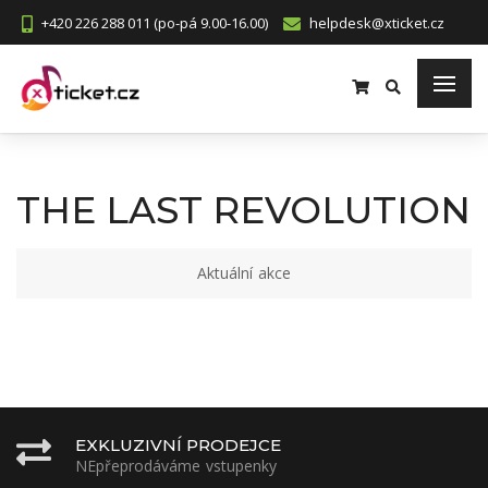
+420 226 288 011 (po-pá 9.00-16.00)
helpdesk@xticket.cz
THE LAST REVOLUTION
Aktuální akce
EXKLUZIVNÍ PRODEJCE
NEpřeprodáváme vstupenky