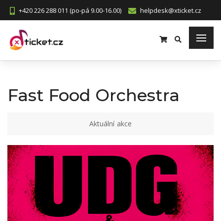
+420 226 288 011 (po-pá 9.00-16.00)
helpdesk@xticket.cz
Fast Food Orchestra
Aktuální akce