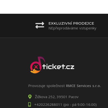
EXKLUZIVNÍ PRODEJCE
NEpřeprodáváme vstupenky
Provozuje společnost
RMCE Services s.r.o.
Žižkova 252, 39501 Pacov
+420226288011 (po - pá 9.00-16.00)