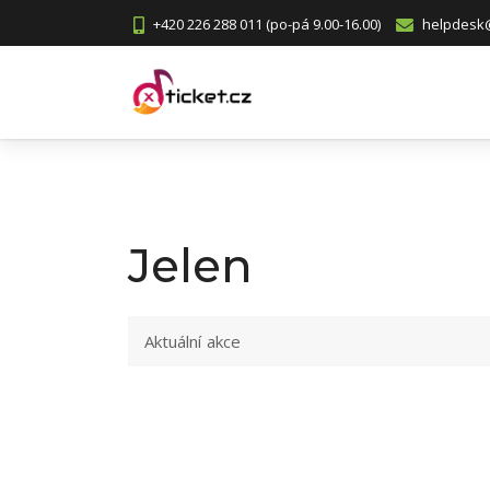
+420 226 288 011 (po-pá 9.00-16.00)
helpdesk@
Jelen
Aktuální akce