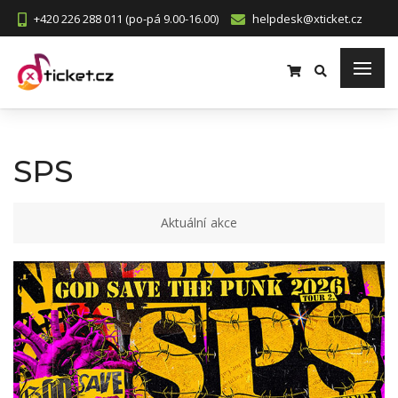
+420 226 288 011 (po-pá 9.00-16.00)
helpdesk@xticket.cz
SPS
Aktuální akce