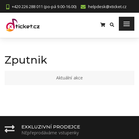
+420 226 288 011 (po-pá 9.00-16.00)
helpdesk@xticket.cz
Zputnik
Aktuální akce
EXKLUZIVNÍ PRODEJCE
NEpřeprodáváme vstupenky