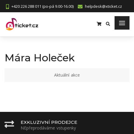
+420 226 288 011 (po-pá 9.00-16.00)
helpdesk@xticket.cz
Mára Holeček
Aktuální akce
EXKLUZIVNÍ PRODEJCE
NEpřeprodáváme vstupenky