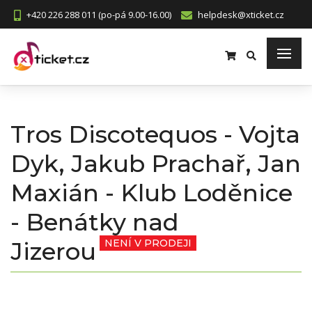
+420 226 288 011 (po-pá 9.00-16.00)
helpdesk@xticket.cz
Tros Discotequos - Vojta
Dyk, Jakub Prachař, Jan
Maxián - Klub Loděnice
- Benátky nad
Jizerou
NENÍ V PRODEJI