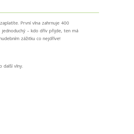
zaplatíte. První vlna zahrnuje 400
e jednoduchý – kdo dřív přijde, ten má
hudebním zážitku co nejdříve!
 další vlny.