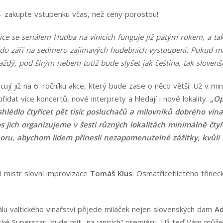
 – zakupte vstupenku včas, než ceny porostou!
ice se seriálem Hudba na vinicích funguje již pátým rokem, a t
 do září na sedmero zajímavých hudebních vystoupení. Pokud mát
ždý, pod širým nebem totiž bude slyšet jak čeština, tak slovenšti
ují již na 6. ročníku akce, který bude zase o něco větší. Už v 
dat více koncertů, nové interprety a hledají i nové lokality.
„Op
hlédlo čtyřicet pět tisíc posluchačů a milovníků dobrého vína,
s jich organizujeme v šesti různých lokalitách minimálně čtyři
oru, abychom lidem přinesli nezapomenutelné zážitky, kvůli 
ví mistr slovní improvizace
Tomáš Klus
. Osmatřicetiletého třine
lu valtického vinařství přijede miláček nejen slovenských dam
A
ské Superstar, bude mít „na vinicích“ premiéru. Už teď Vám může