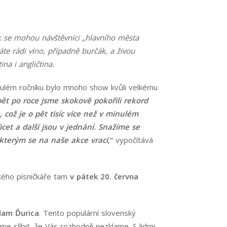
ak se mohou návštěvníci „hlavního města
e rádi víno, případně burčák, a živou
na i angličtina.
minulém ročníku bylo mnoho show kvůli velkému
ět po roce jsme skokově pokořili rekord
 což je o pět tisíc více než v minulém
cet a další jsou v jednání. Snažíme se
kterým se na naše akce vrací,
“
vypočítává
ckého písničkáře tam
v pátek 20. června
dam Ďurica
. Tento populární slovenský
me slíbit, že Vás rozhodně nezklame. S lidmi