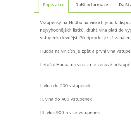
Popis akce
Další informace
Další
Vstupenky na Hudbu na vinicích jsou k dispozi
nejvýhodnějších lístků, druhá vlna platí do 
vstupenku levnější. Předprodej je již zaháje
Hudba na vinicích je zpět a první vlna vstup
Letošní Hudba na vinicích je cenově odstupňov
I. vlna do 200 vstupenek
II. vlna do 400 vstupenek
III. vlna 900 a více vstupenek