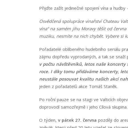
Přijďte zažít jedinečné spojení vína a hudby
Osvědčená spolupráce vinařství Chateau Valt
vína“ na samém jihu Moravy těšit od června
muziku, nesmíte na nich chybět. Vybere si ka
Pořadatelé oblíbeného hudebního seriálu prac
zájmu dopředu vyprodaných, a tak se snaží při
v počtu návštěvníků, letos naše koncerty s
roce. I díky tomu přidáváme koncerty, leto
neustále posouvat kvalitu našich akcí nah
jeden z pořadatelů akce Tomáš Staněk.
Po roční pauze se na stagi ve Valticích obje
doprovodí samozřejmě i jeho Cílová skupina.
O týden,
v pátek 27. června
později do areá
zpěvák, který před 20 lety vzešel ze sloven