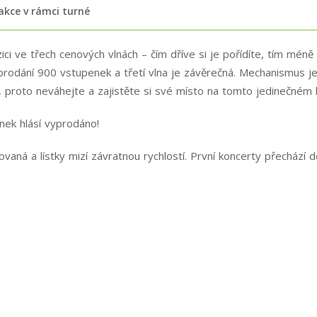
 akce v rámci turné
ci ve třech cenových vlnách – čím dříve si je pořídíte, tím méně 
vyprodání 900 vstupenek a třetí vlna je závěrečná. Mechanismus j
n, proto neváhejte a zajistěte si své místo na tomto jedinečném 
enek hlásí vyprodáno!
aná a lístky mizí závratnou rychlostí. První koncerty přechází do