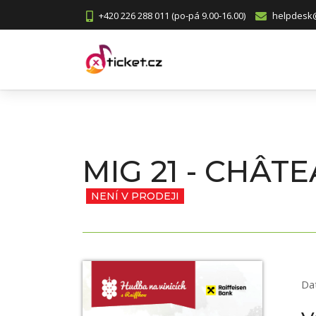
+420 226 288 011 (po-pá 9.00-16.00)
helpdesk@
MIG 21 - CHÂTE
NENÍ V PRODEJI
Da