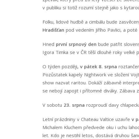
v publiku si totiž rozumí stejně jako s kyta
Folku, lidové hudbě a cimbálu bude zasvěce
Hradišťan
pod vedením Jiřího Pavlici, a poté
Hned
první srpnový den
bude patřit sloven
Igora Timka se v ČR těší dlouhé roky velké p
O týden později
, v pátek 8. srpna
roztančen
Pozůstatek kapely Nightwork ve složení Vojta 
show nazvat raritou. Dokáží zábavně interpr
se nebojí zapojit i přítomné diváky. Zábava 
V sobotu
23. srpna
rozproudí davy chlapecká
Letní prázdniny v Chateau Valtice uzavře
v p
Michalem Kluchem předvede oku i uchu lahodí
let. Kdo je nestihl letos, dostává druhou šanc