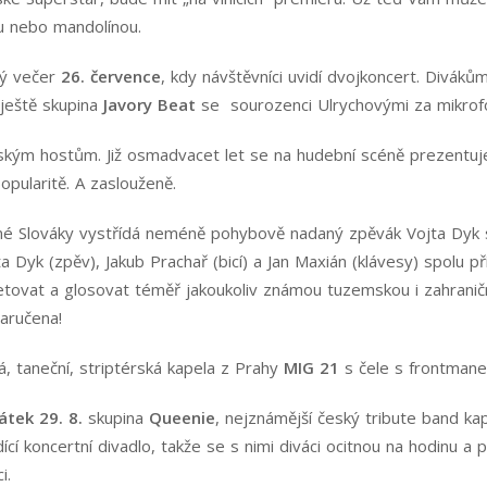
rou nebo mandolínou.
ný večer
26. července
, kdy návštěvníci uvidí dvojkoncert. Divák
 ještě skupina
Javory Beat
se sourozenci Ulrychovými za mikro
ským hostům. Již osmadvacet let se na hudební scéně prezentuj
opularitě. A zaslouženě.
é Slováky vystřídá neméně pohybově nadaný zpěvák Vojta Dyk
Dyk (zpěv), Jakub Prachař (bicí) a Jan Maxián (klávesy) spolu pří
etovat a glosovat téměř jakoukoliv známou tuzemskou i zahraničn
zaručena!
, taneční, striptérská kapela z Prahy
MIG 21
s čele s frontmane
átek 29. 8.
skupina
Queenie
, nejznámější český tribute band k
cí koncertní divadlo, takže se s nimi diváci ocitnou na hodinu
i.