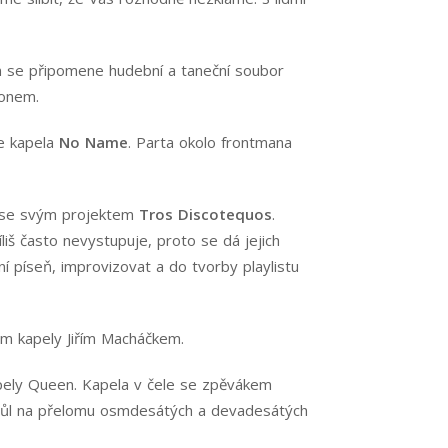
ům se připomene hudební a taneční soubor
fonem.
e kapela
No Name
. Parta okolo frontmana
 se svým projektem
Tros Discotequos
.
liš často nevystupuje, proto se dá jejich
í píseň, improvizovat a do tvorby playlistu
m kapely Jiřím Macháčkem.
apely Queen. Kapela v čele se zpěvákem
 a půl na přelomu osmdesátých a devadesátých