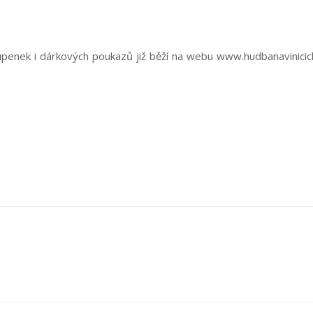
upenek i
dárkových poukazů
již běží na webu
www.hudbanavinicic