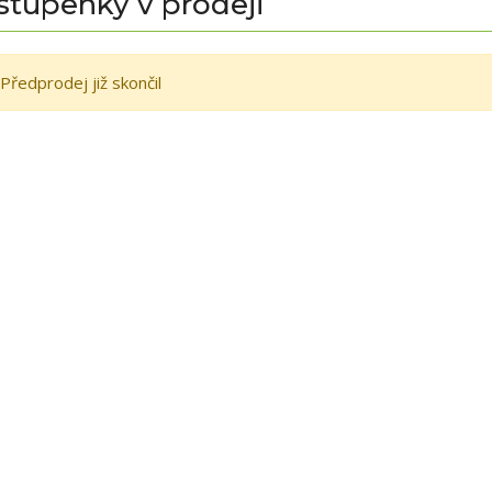
stupenky v prodeji
Předprodej již skončil