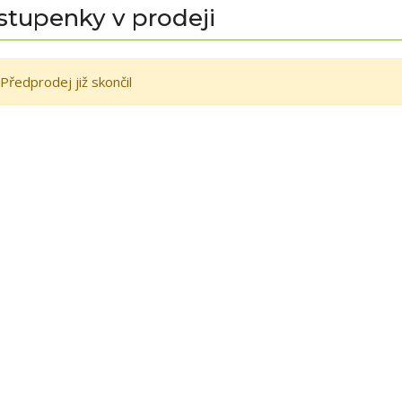
stupenky v prodeji
Předprodej již skončil