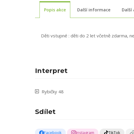
Popis akce
Další informace
Další
Děti vstupné : děti do 2 let včetně zdarma,
Interpret
Rybičky 48
Sdílet
Facebook
Instagram
TikTok