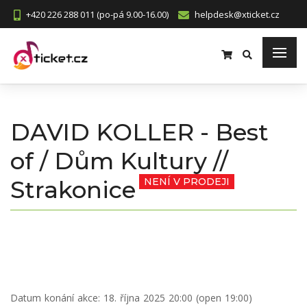
+420 226 288 011 (po-pá 9.00-16.00)
helpdesk@xticket.cz
DAVID KOLLER - Best
of / Dům Kultury //
Strakonice
NENÍ V PRODEJI
Datum konání akce:
18. října 2025 20:00 (open 19:00)