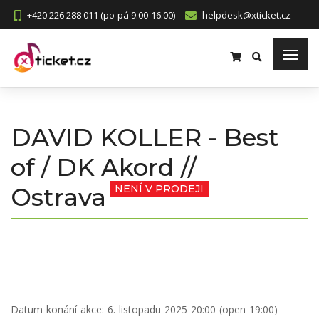
+420 226 288 011 (po-pá 9.00-16.00)
helpdesk@xticket.cz
DAVID KOLLER - Best
of / DK Akord //
Ostrava
NENÍ V PRODEJI
Datum konání akce:
6. listopadu 2025 20:00 (open 19:00)