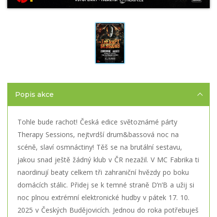
Popis akce
Tohle bude rachot! Česká edice světoznámé párty
Therapy Sessions, nejtvrdší drum&bassová noc na
scéně, slaví osmnáctiny! Těš se na brutální sestavu,
jakou snad ještě žádný klub v ČR nezažil. V MC Fabrika ti
naordinují beaty celkem tři zahraniční hvězdy po boku
domácích stálic. Přidej se k temné straně D’n’B a užij si
noc plnou extrémní elektronické hudby v pátek 17. 10.
2025 v Českých Budějovicích. Jednou do roka potřebuješ