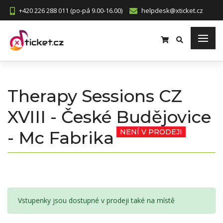
+420 226 288 011 (po-pá 9.00-16.00)
helpdesk@xticket.cz
Therapy Sessions CZ
XVIII - České Budějovice
- Mc Fabrika
NENÍ V PRODEJI
Vstupenky jsou dostupné v prodeji také na místě