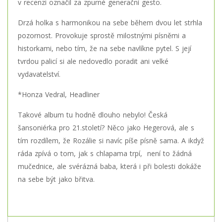
v recenzi označil za zpurné generační gesto.
Drzá holka s harmonikou na sebe během dvou let strhla
pozornost. Provokuje sprostě milostnými písněmi a
historkami, nebo tím, že na sebe navlíkne pytel. S její
tvrdou palicí si ale nedovedlo poradit ani velké
vydavatelství.
*Honza Vedral, Headliner
Takové album tu hodně dlouho nebylo! Česká
šansoniérka pro 21.století? Něco jako Hegerová, ale s
tím rozdílem, že Rozálie si navíc píše písně sama. A ikdyž
ráda zpívá o tom, jak s chlapama trpí, není to žádná
mučednice, ale svérázná baba, která i při bolesti dokáže
na sebe být jako břitva.