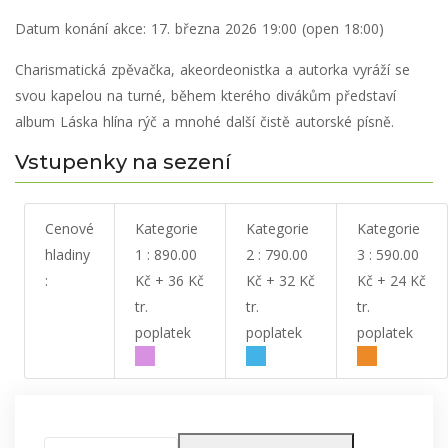
Datum konání akce:
17. března 2026 19:00 (open 18:00)
Charismatická zpěvačka, akeordeonistka a autorka vyráží se
svou kapelou na turné, během kterého divákům představí
album Láska hlína rýč a mnohé další čistě autorské písně.
Vstupenky na sezení
Cenové
Kategorie
Kategorie
Kategorie
hladiny
1 : 890.00
2 : 790.00
3 : 590.00
:
Kč + 36 Kč
Kč + 32 Kč
Kč + 24 Kč
tr.
tr.
tr.
poplatek
poplatek
poplatek