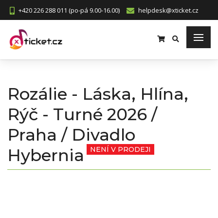
+420 226 288 011 (po-pá 9.00-16.00)
helpdesk@xticket.cz
Rozálie - Láska, Hlína,
Rýč - Turné 2026 /
Praha / Divadlo
Hybernia
NENÍ V PRODEJI