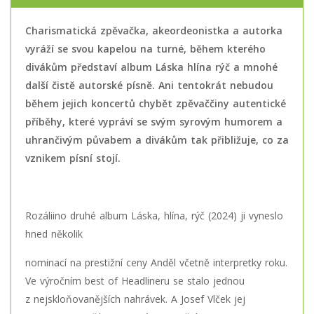
Charismatická zpěvačka, akeordeonistka a autorka
vyráží se svou kapelou na turné, během kterého
divákům představí album Láska hlína rýč a mnohé
další čistě autorské písně. Ani tentokrát nebudou
během jejich koncertů chybět zpěvaččiny autentické
příběhy, které vypráví se svým syrovým humorem a
uhrančivým půvabem a divákům tak přibližuje, co za
vznikem písní stojí.
Rozáliino druhé album Láska, hlína, rýč (2024) ji vyneslo
hned několik
nominací na prestižní ceny Anděl včetně interpretky roku.
Ve výročním best of Headlineru se stalo jednou
z nejskloňovanějších nahrávek. A Josef Vlček jej