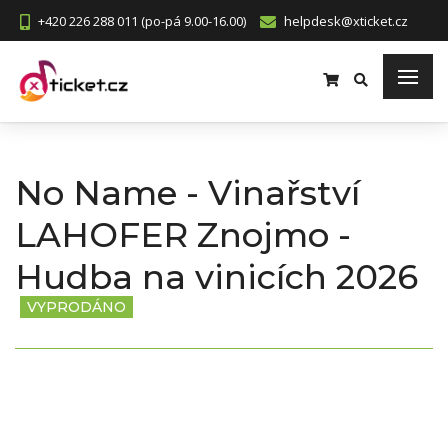
+420 226 288 011 (po-pá 9.00-16.00)
helpdesk@xticket.cz
No Name - Vinařství
LAHOFER Znojmo -
Hudba na vinicích 2026
VYPRODÁNO