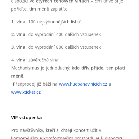
dispozici ve
čtyřech cenových vlnách
– čím dříve si je
pořídíte, tím méně zaplatíte.
1. vlna:
100 nejvýhodnějších lístků
2. vlna:
do vyprodání 400 dalších vstupenek
3. vlna:
do vyprodání 800 dalších vstupenek
4. vlna:
závěrečná vlna
Mechanismus je jednoduchý:
kdo dřív přijde, ten platí
méně.
Předprodej již běží na
www.hudbanavinicich.cz
a
www.xticket.cz
.
VIP vstupenka
Pro návštěvníky, kteří si chtějí koncert užít v
komornějším a komfortnějším prostředí, je k dispozici