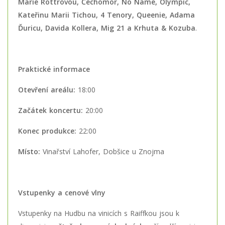
Marie Rottrovou, Čechomor, No Name, Olympic,
Kateřinu Marii Tichou, 4 Tenory, Queenie, Adama
Ďuricu, Davida Kollera, Mig 21 a Krhuta & Kozuba
.
Praktické informace
Otevření areálu:
18:00
Začátek koncertu:
20:00
Konec produkce:
22:00
Místo:
Vinařství Lahofer, Dobšice u Znojma
Vstupenky a cenové vlny
Vstupenky na Hudbu na vinicích s Raiffkou jsou k