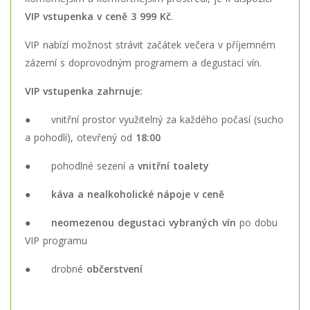
VIP vstupenka v ceně 3 999 Kč
.
VIP nabízí možnost strávit začátek večera v příjemném
zázemí s doprovodným programem a degustací vín.
VIP vstupenka zahrnuje:
● vnitřní prostor využitelný za každého počasí (sucho
a pohodlí), otevřený od
18:00
● pohodlné sezení a
vnitřní toalety
●
káva a nealkoholické nápoje v ceně
●
neomezenou degustaci vybraných vín
po dobu
VIP programu
● drobné
občerstvení