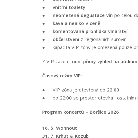
●
vnitřní toalety
●
neomezená degustace vín
po celou d
●
káva a nealko v ceně
●
komentovaná prohlídka vinařství
●
občerstvení
z regionálních surovin
● kapacita VIP zóny je omezená pouze p
Z VIP zázemí
není přímý výhled na pódium
Časový režim VIP:
● VIP zóna je otevřená do
22:00
● po 22:00 se prostor otevírá i ostatním 
Program koncertů – Boršice 2026
16. 5.
Wohnout
31. 7. Krhut & Kozub