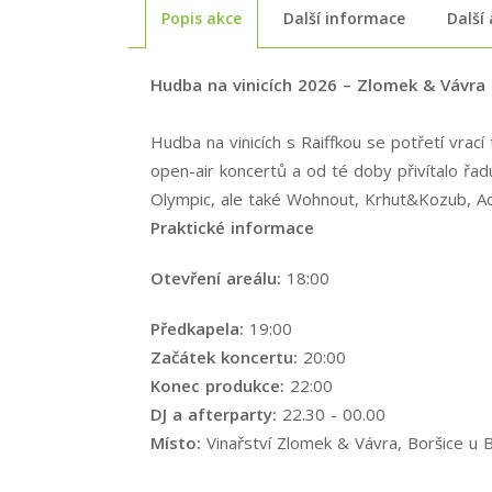
Popis akce
Další informace
Další
Hudba na vinicích 2026 – Zlomek & Vávra 
Hudba na vinicích s Raiffkou se potřetí vrací
open-air koncertů a od té doby přivítalo řa
Olympic, ale také Wohnout, Krhut&Kozub, A
Praktické informace
Otevření areálu:
18:00
Předkapela:
19:00
Začátek koncertu:
20:00
Konec produkce:
22:00
DJ a afterparty:
22.30 - 00.00
Místo:
Vinařství Zlomek & Vávra, Boršice u B