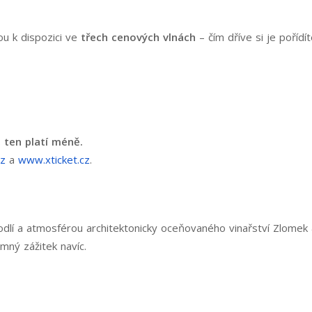
ou k dispozici ve
třech cenových vlnách
– čím dříve si je pořídí
, ten platí méně.
cz
a
www.xticket.cz
.
lí a atmosférou architektonicky oceňovaného vinařství Zlomek &
mný zážitek navíc.