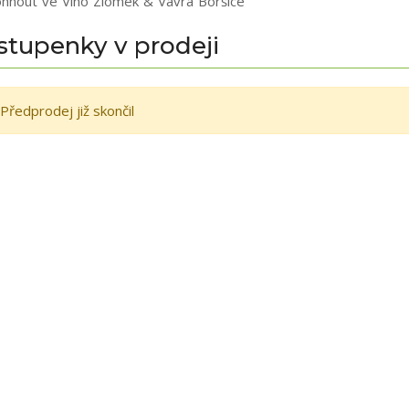
hnout ve Víno Zlomek & Vávra Boršice
stupenky v prodeji
Předprodej již skončil