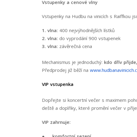
Vstupenky a cenové vlny
Vstupenky na Hudbu na vinicích s Raiffkou js
1. vlna:
400 nejvýhodnějších lístků
2. vlna:
do vyprodání 900 vstupenek
3. vlna:
závěrečná cena
Mechanismus je jednoduchý:
kdo dřív přijde
Předprodej již běží na
www.hudbanavinicich.
VIP vstupenka
Dopřejte si koncertní večer s maximem pohod
deště a doplňky, které promění večer v příje
VIP zahrnuje:
●
komfortní sezení