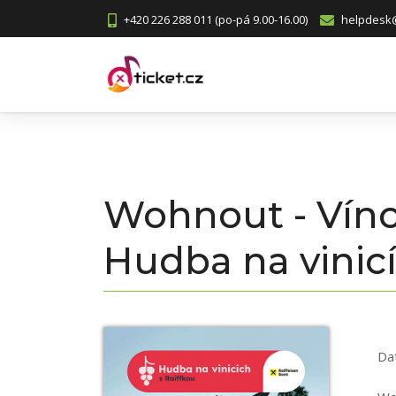
+420 226 288 011 (po-pá 9.00-16.00)
helpdesk@
Wohnout - Víno 
Hudba na vinic
Da