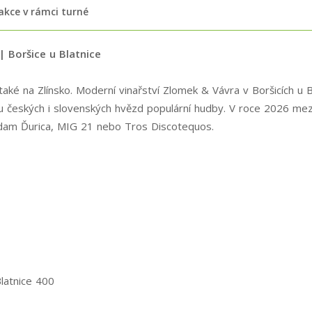
 akce v rámci turné
| Boršice u Blatnice
 také na Zlínsko. Moderní vinařství Zlomek & Vávra v Boršicích u 
du českých i slovenských hvězd populární hudby. V roce 2026 mez
dam Ďurica, MIG 21 nebo Tros Discotequos.
latnice 400