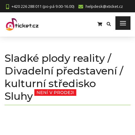
+420 226 288 011 (po-pá 9.00-16.00)
helpdesk@xticket.cz
Sladké plody reality /
Divadelní představení /
kulturní středisko
Sluhy
NENÍ V PRODEJI