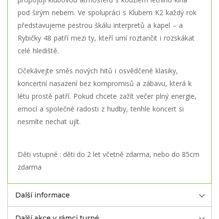
pod širým nebem. Ve spolupráci s Klubem K2 každý rok
představujeme pestrou škálu interpretů a kapel – a
Rybičky 48 patří mezi ty, kteří umí roztančit i rozskákat
celé hlediště.
Očekávejte směs nových hitů i osvědčené klasiky,
koncertní nasazení bez kompromisů a zábavu, která k
létu prostě patří. Pokud chcete zažít večer plný energie,
emocí a společné radosti z hudby, tenhle koncert si
nesmíte nechat ujít.
Děti vstupné : děti do 2 let včetně zdarma, nebo do 85cm
zdarma
Další informace
Další akce v rámci turné