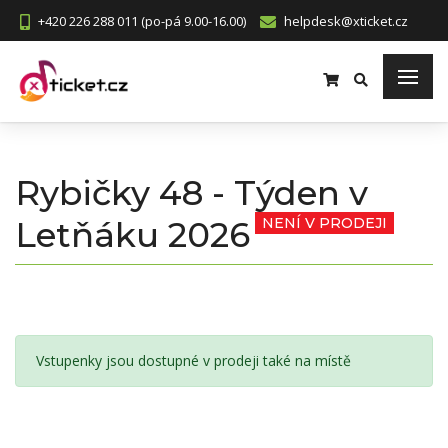
+420 226 288 011 (po-pá 9.00-16.00)
helpdesk@xticket.cz
Rybičky 48 - Týden v
Letňáku 2026
NENÍ V PRODEJI
Vstupenky jsou dostupné v prodeji také na místě