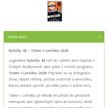
Popis akce
Rybičky 48 – Týden v Letňáku 2026
Legendární
Rybičky 48
míří do Letního kina Háječek v
Českých Budějovicích jako jeden z vrcholů programu
Týden v Letňáku 2026
! Připravte se na energickou
show, hlasité refrény, poctivý rock’n’roll a atmosféru,
kterou dokáže vytvořit jen tahle parta z Kutné Hory.
Týden v Letňáku už několik let přináší do jihočeské
metropole sérii výjimečných open-air koncertů, které
propojují klubovou atmosféru s kouzlem letního kina