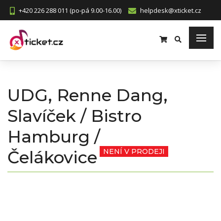
+420 226 288 011 (po-pá 9.00-16.00)
helpdesk@xticket.cz
UDG, Renne Dang,
Slavíček / Bistro
Hamburg /
Čelákovice
NENÍ V PRODEJI