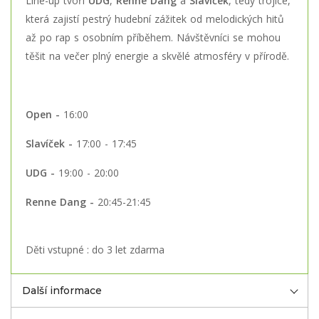
Line-up tvoří
UDG
,
Renne Dang
a
Slavíček
, tedy trojice,
která zajistí pestrý hudební zážitek od melodických hitů
až po rap s osobním příběhem. Návštěvníci se mohou
těšit na večer plný energie a skvělé atmosféry v přírodě.
Open -
16:00
Slavíček -
17:00 - 17:45
UDG -
19:00 - 20:00
Renne Dang -
20:45-21:45
Děti vstupné : do 3 let zdarma
Další informace