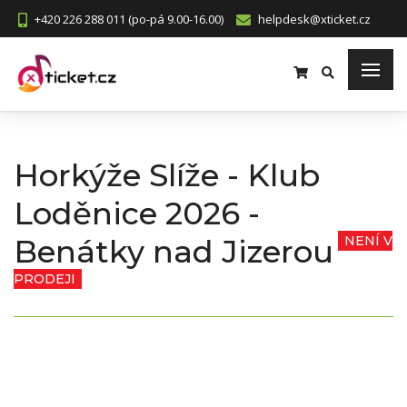
+420 226 288 011 (po-pá 9.00-16.00)
helpdesk@xticket.cz
Horkýže Slíže - Klub
Loděnice 2026 -
Benátky nad Jizerou
NENÍ V
PRODEJI