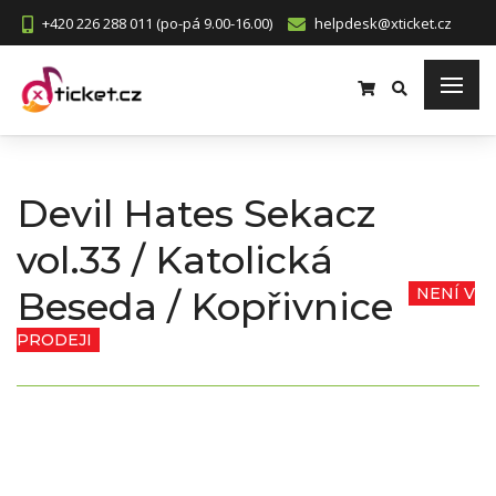
+420 226 288 011 (po-pá 9.00-16.00)
helpdesk@xticket.cz
Devil Hates Sekacz
vol.33 / Katolická
Beseda / Kopřivnice
NENÍ V
PRODEJI