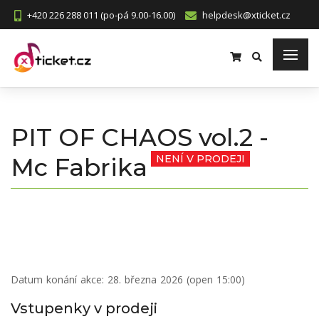
+420 226 288 011 (po-pá 9.00-16.00)
helpdesk@xticket.cz
PIT OF CHAOS vol.2 -
Mc Fabrika
NENÍ V PRODEJI
Datum konání akce:
28. března 2026 (open 15:00)
Vstupenky v prodeji