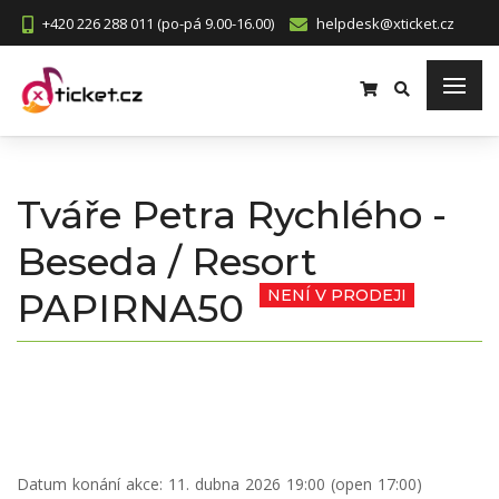
+420 226 288 011 (po-pá 9.00-16.00)
helpdesk@xticket.cz
Tváře Petra Rychlého -
Beseda / Resort
PAPIRNA50
NENÍ V PRODEJI
Datum konání akce:
11. dubna 2026 19:00 (open 17:00)