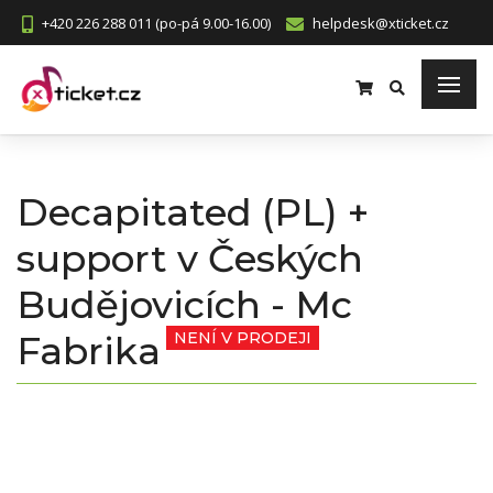
+420 226 288 011 (po-pá 9.00-16.00)
helpdesk@xticket.cz
Decapitated (PL) +
support v Českých
Budějovicích - Mc
Fabrika
NENÍ V PRODEJI